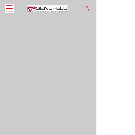
Konservierungsmittel
Shop
/
Konservierungsmittel
- BALD IN UNSEREM SHOP ERHÄLTLICH -
Produkte suchen
Mein Benutzerkonto
Bestellungen verfolgen
Favoriten
Warenkorb
Preise anzeigen in:
EUR