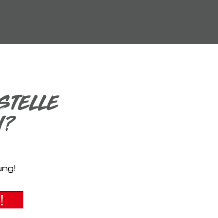
STELLE
I?
ung!
!