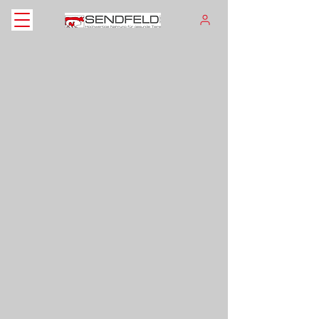
Geflügel
Shop
/
Geflügel
- BALD IN UNSEREM SHOP ERHÄLTLICH -
Produkte suchen
Mein Benutzerkonto
Bestellungen verfolgen
Favoriten
Warenkorb
Preise anzeigen in:
EUR