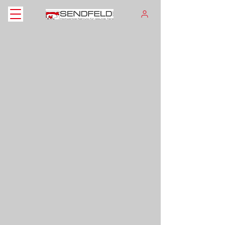
Shop
/
Pferde
/
Futterzusätze